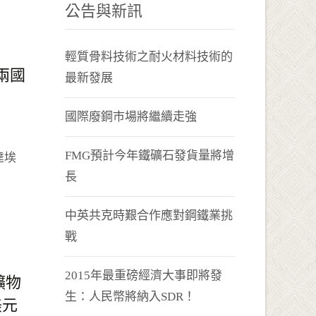
公告與新訊
輕質骨料技術之耐火材料技術的
兩國
最新發展
國際廢鋼市場將繼續走強
FMG預計今年鐵礦石發貨量將增
達埃
長
中英共克時艱合作應對鋼鐵業挑
戰
2015年最重磅經濟大事即將發
礦物
生：人民幣將納入SDR！
美元