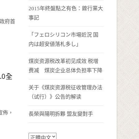
2015年終盤點之有色：鎳行業大
事記
伯政府首
「フェロシリコン市場近況 国
内は超安値落札多し」
煤炭资源税改革初见成效 税增
费减 煤炭企业总体负担率下降
0全
关于《煤炭资源税征收管理办法
（试行）》公告的解读
宣佈，
長榮與陽明拆夥 盟友變對手